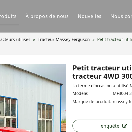
roduits
À propos de nous
Nouvelles
Nous co
acteur YCC
acteurs utilisés
»
Tracteur Massey Ferguson
»
Petit tracteur u
tervaincu
struments agricoles
Petit tracteur u
tracteur 4WD 30
one pulvérisateur
La ferme d'occasion a utilisé
Modèle:
MF3004 
Marque de produit:
massey f
enquête