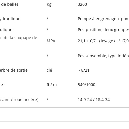
 de balle)
Kg
3200
ydraulique
/
Pompe à engrenage + pom
aulique
/
Postposition, deux groupe
te de la soupape de
MPA
21,1 ± 0,7 （levage） / 17,
/
Post-ensemble, type indé
arbre de sortie
clé
~ 8/21
ie
R / m
540/1000
vant / roue arrière）
/
14.9-24 / 18.4-34