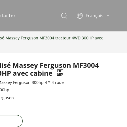
ntacter
Français
English
Español
tilisé Massey Ferguson MF3004 tracteur 4WD 300HP avec
Português
tilisé Massey Ferguson MF3004
0HP avec cabine
 Massey Ferguson 300hp 4 * 4 roue
300hp
erguson