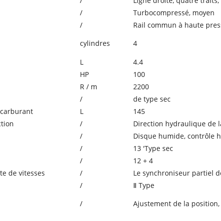
/
Ligne droite, quatre traits,
/
Turbocompressé, moyen
/
Rail commun à haute pre
cylindres
4
L
4.4
HP
100
R / m
2200
/
de type sec
 carburant
L
145
tion
/
Direction hydraulique de l
/
Disque humide, contrôle 
/
13 'Type sec
/
12 + 4
e de vitesses
/
Le synchroniseur partiel 
/
Ⅱ Type
/
Ajustement de la position,