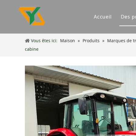
Accueil
Des p
Tr
Vous êtes ici:
Maison
»
Produits
»
Marques de tr
In
cabine
In
Dr