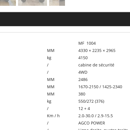
MF 1004
MM
4330 × 2235 × 2965
kg
4150
/
cabine de sécurité
/
4WD
MM
2486
MM
1670-2150 / 1425-2340
MM
380
kg
550/272 (376)
/
12 + 4
Km / h
2.0-30.0 / 2.9-15.5
/
AGCO POWER