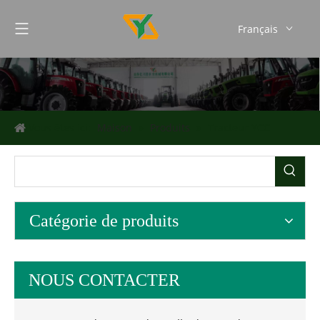
Français
English
Español
Português
Vous êtes ici:
Maison
»
Produits
»
Tracteur YCC
Catégorie de produits
NOUS CONTACTER