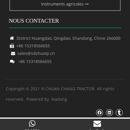
Instruments agricoles
NOUS CONTACTER
District Huangdao, Qingdao, Shandong, Chine 266000

+86 15318566655

sales@sdzhuoqi.cn

86 15318566655

+
Copyright © 2021 YI CHUAN CHANG TRACTOR All rights
reserved. Powered by
leadong