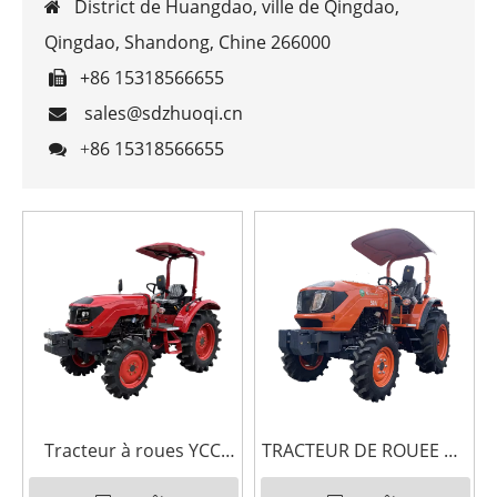
District de Huangdao, ville de Qingdao,

Qingdao, Shandong, Chine 266000
+86 15318566655

sales@sdzhuoqi.cn

86 15318566655

+
Tracteur à roues YCC
TRACTEUR DE ROUEE DE
40hp-80hp 8+8
RELAGE YCC 504G 8 + 8