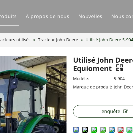
roduits
À propos de nous
Nouvelles
Nous co
acteur YCC
acteurs utilisés
»
Tracteur John Deere
»
Utilisé John Deere 5-9
tervaincu
Utilisé John Dee
struments agricoles
Equioment
one pulvérisateur
Modèle:
5-904
Marque de produit:
John Dee
enquête