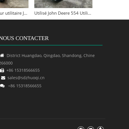
Utilisé le tracteur utilitaire John Deere 5E-954 populaire
Utilisé John Deere 554 Utilitaire High Productivity Tracteur
NOUS CONTACTER
District Huangdao, Qingdao, Shandong, Chine

266000
+86 15318566655

sales@sdzhuoqi.cn

86 15318566655

+