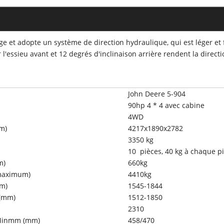
age et adopte un système de direction hydraulique, qui est léger et
'essieu avant et 12 degrés d'inclinaison arrière rendent la directio
John Deere 5-904
90hp 4 * 4 avec cabine
4WD
m)
4217x1890x2782
3350 kg
10 pièces, 40 kg à chaque p
m)
660kg
(maximum)
4410kg
mm)
1545-1844
 (mm)
1512-1850
2310
 Minmm (mm)
458/470