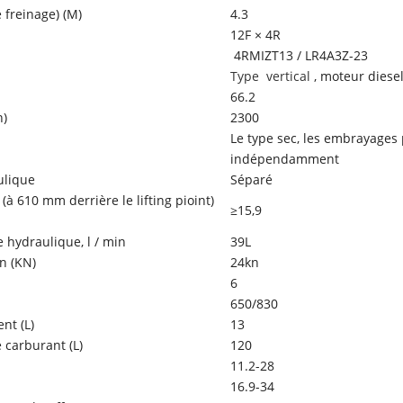
 freinage) (M)
4.3
12F × 4R
4RMIZT13 / LR4A3Z-23
Type
vertical
, moteur diesel
66.2
n)
2300
Le type sec, les embrayages 
indépendamment
ulique
Séparé
(à 610 mm derrière le lifting pioint)
≥15,9
hydraulique, l / min
39L
n (KN)
24kn
6
650/830
nt (L)
13
 carburant (L)
120
11.2-28
16.9-34