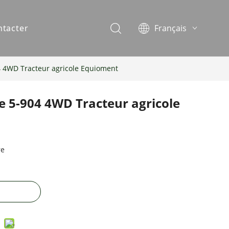
ntacter
Français
English
Español
04 4WD Tracteur agricole Equioment
Português
re 5-904 4WD Tracteur agricole
re