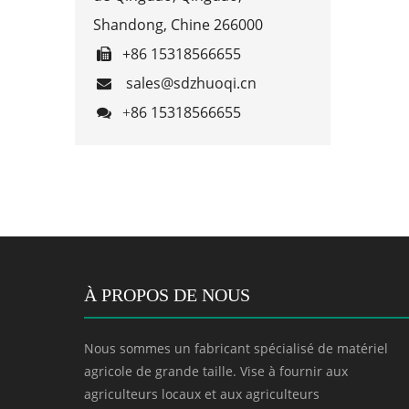
Shandong, Chine 266000
+86 15318566655

sales@sdzhuoqi.cn

86 15318566655

+
À PROPOS DE NOUS
Nous sommes un fabricant spécialisé de matériel
agricole de grande taille. Vise à fournir aux
agriculteurs locaux et aux agriculteurs