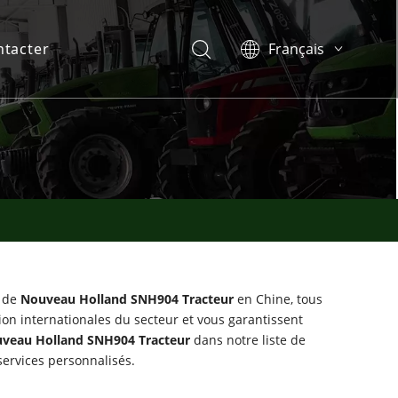
ntacter
Français
English
Español
Português
l de
Nouveau Holland SNH904 Tracteur
en Chine, tous
tion internationales du secteur et vous garantissent
veau Holland SNH904 Tracteur
dans notre liste de
ervices personnalisés.