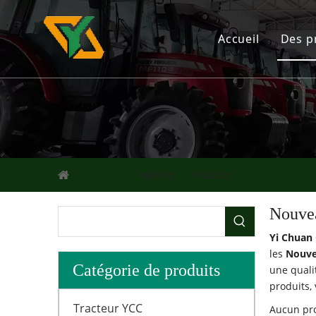
Accueil
Des p
Tr
In
In
Vous êtes ici:
Maison
»
Produits
»
Nouveau Holl
Dr
Nouve
Yi Chuan
les
Nouve
Catégorie de produits
une quali
produits,
Tracteur YCC
Aucun pro