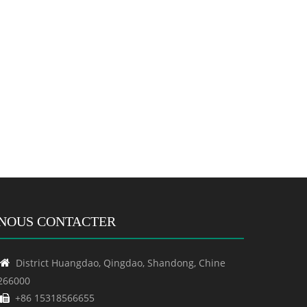
NOUS CONTACTER
District Huangdao, Qingdao, Shandong, Chine

266000
+86 15318566655
