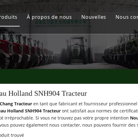
roduits
À propos de nous
Nouvelles
Nous co
acteur YCC
tervaincu
struments agricoles
and SNH904 Tracteur
one pulvérisateur
au Holland SNH904 Tracteur
 Chang Tracteur
en tant que fabricant et fournisseur professionne
au Holland SNH904 Tracteur
ont satisfait aux normes de certifica
té irréprochable. Si vous ne trouvez pas votre propre intention
Nou
 vous pouvez également nous contacter, nous pouvons fournir des s
duit trouvé