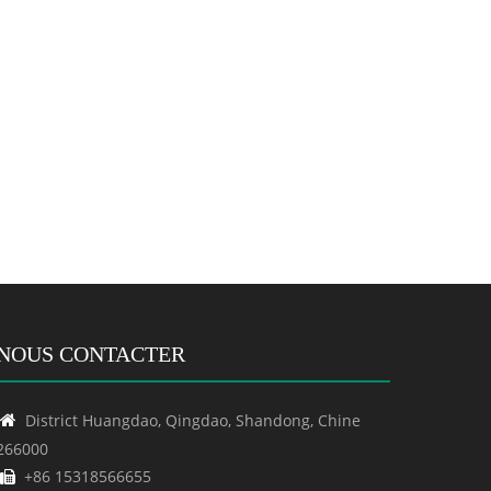
NOUS CONTACTER
District Huangdao, Qingdao, Shandong, Chine

266000
+86 15318566655
