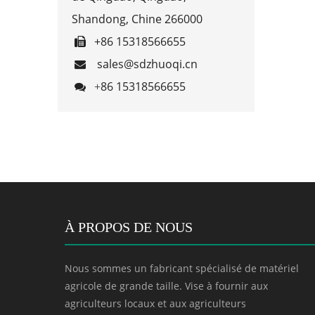
Shandong, Chine 266000
+86 15318566655

sales@sdzhuoqi.cn

86 15318566655

+
À PROPOS DE NOUS
Nous sommes un fabricant spécialisé de matériel
agricole de grande taille. Vise à fournir aux
agriculteurs locaux et aux agriculteurs