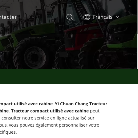
ntacter
Français
English
Español
Português
mpact utilisé avec cabine
,
Yi Chuan Chang Tracteur
bine
.
Tracteur compact utilisé avec cabine
peut
consulter notre service en ligne actualisé sur
ssous, vous pouvez également personnaliser votre
cifiques.