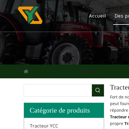
Accueil
Des p
Tr
In
In
Vous êtes ici:
Maison
»
Produits
»
Tracteur comp
Dr
Tracte
Fort de n
peut four
Catégorie de produits
répondre 
Tracteur 
propre
Tr
Tracteur YCC