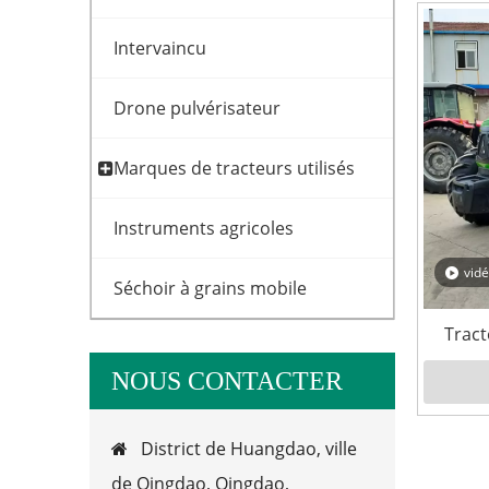
Intervaincu
Drone pulvérisateur
Marques de tracteurs utilisés
Instruments agricoles
vid
Séchoir à grains mobile
Tract
FAHR
NOUS CONTACTER
District de Huangdao, ville

de Qingdao, Qingdao,