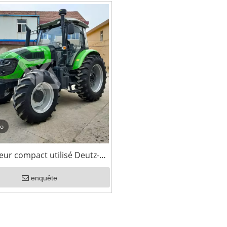
éo
eur compact utilisé Deutz-
 180HP 4WD avec cabine
enquête