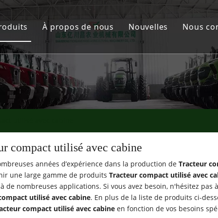
roduits
À propos de nous
Nouvelles
Nous co
acteur YCC
tervaincu
struments agricoles
act utilisé avec cabine
one pulvérisateur
ur compact utilisé avec cabine
ombreuses années d’expérience dans la production de
Tracteur co
nir une large gamme de produits
Tracteur compact utilisé avec ca
à de nombreuses applications. Si vous avez besoin, n'hésitez pas à 
compact utilisé avec cabine
. En plus de la liste de produits ci-de
acteur compact utilisé avec cabine
en fonction de vos besoins spé