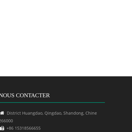
NOUS CONTACTER
District Huangdao, Qingdao, Shandong, Chine

266000
+86 15318566655
