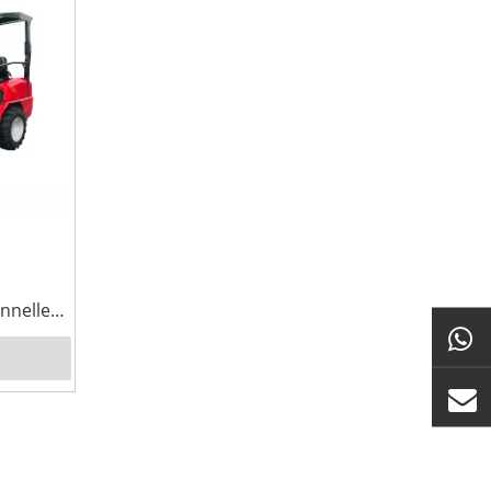
nnelle
C06