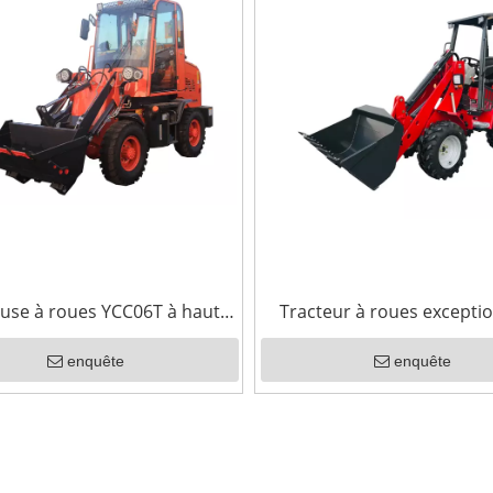
use à roues YCC06T à haute
Tracteur à roues exceptio
ité avec godet à changement
Chargeuse à roues YC
enquête
enquête
rapide