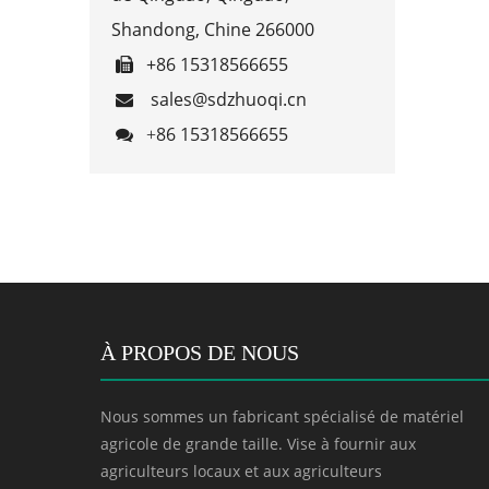
Shandong, Chine 266000
+86 15318566655

sales@sdzhuoqi.cn

86 15318566655

+
À PROPOS DE NOUS
Nous sommes un fabricant spécialisé de matériel
agricole de grande taille. Vise à fournir aux
agriculteurs locaux et aux agriculteurs