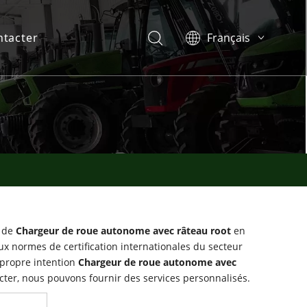
ntacter
Français
English
Español
Português
l de
Chargeur de roue autonome avec râteau root
en
aux normes de certification internationales du secteur
 propre intention
Chargeur de roue autonome avec
ter, nous pouvons fournir des services personnalisés.